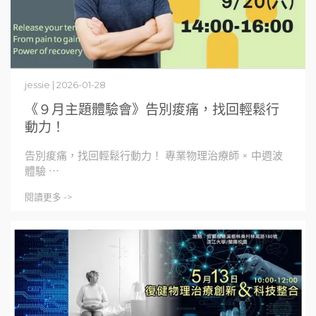
jessie | 2026-01-28
《９月主題體驗會》告別痠痛，找回輕鬆行
動力！
告別痠痛，找回輕鬆行動力！ 專業物理治療師 × 中週波
體驗 ⋯
閱讀更多 ->