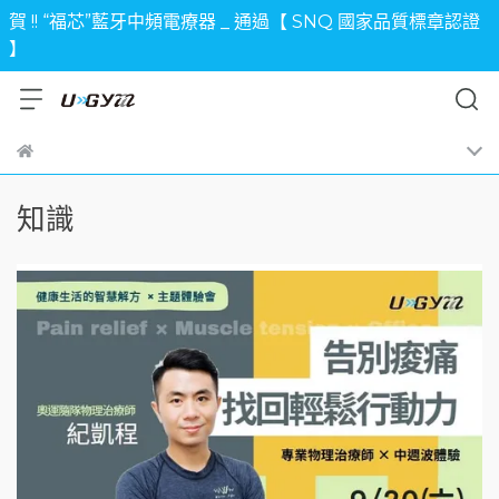
賀 !! “福芯”藍牙中頻電療器 _ 通過【 SNQ 國家品質標章認證
】
知識