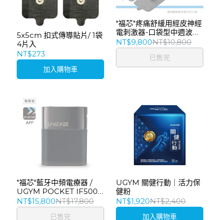
"福芯"疼痛舒緩用經皮神經
電刺激器-口袋型中週波治
5x5cm 扣式傳導貼片/ 1袋
療器
NT$9,800
NT$10,800
4片入
NT$273
已售完
加入購物車
"福芯"藍牙中頻電療器 /
UGYM 關健行動｜活力保
UGYM POCKET IF5000
健粉
STIMULATOR
NT$15,800
NT$17,800
NT$1,920
NT$2,400
已售完
加入購物車