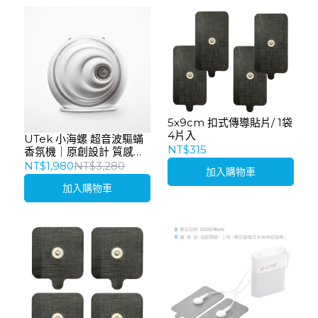
5x9cm 扣式傳導貼片/ 1袋
4片入
UTek 小海螺 超音波驅蟎
NT$315
香氛機｜原創設計 質感生
活
NT$1,980
NT$3,280
加入購物車
加入購物車