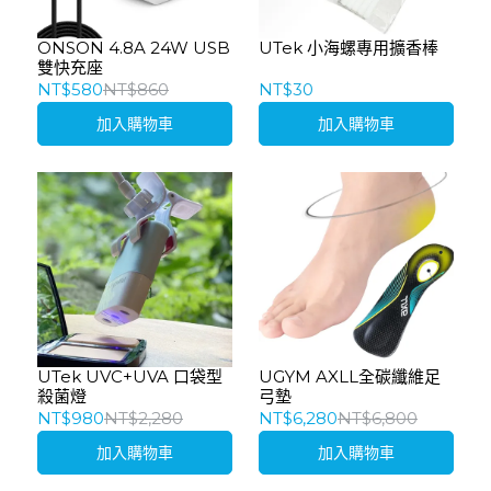
ONSON 4.8A 24W USB
UTek 小海螺專用擴香棒
雙快充座
NT$580
NT$860
NT$30
加入購物車
加入購物車
UTek UVC+UVA 口袋型
UGYM AXLL全碳纖維足
殺菌燈
弓墊
NT$980
NT$2,280
NT$6,280
NT$6,800
加入購物車
加入購物車