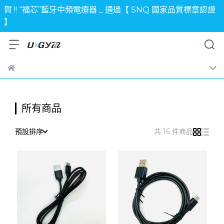
賀 !! “福芯”藍牙中頻電療器 _ 通過【 SNQ 國家品質標章認證
】
所有商品
預設排序
共 16 件商品