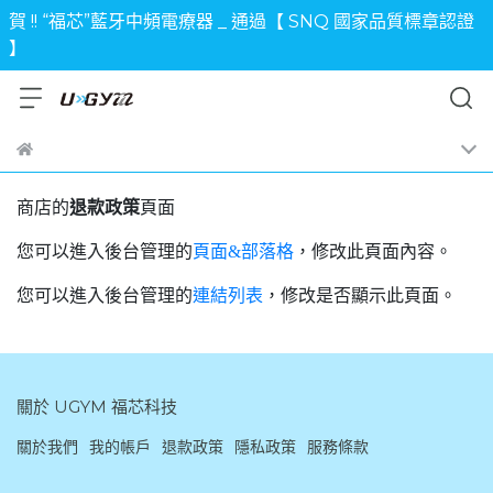
賀 !! “福芯”藍牙中頻電療器 _ 通過【 SNQ 國家品質標章認證
】
商店的
退款政策
頁面
您可以進入後台管理的
頁面&部落格
，修改此頁面內容。
您可以進入後台管理的
連結列表
，修改是否顯示此頁面。
關於 UGYM 福芯科技
關於我們
我的帳戶
退款政策
隱私政策
服務條款